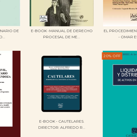
NARIO DE
E-BOOK -MANUAL DE DERECHO
EL PROCEDIMIE
...
PROCESAL DE ME...
- OMAR E
20
%
OFF
E-BOOK - CAUTELARES.
DIRECTOR: ALFREDO R...