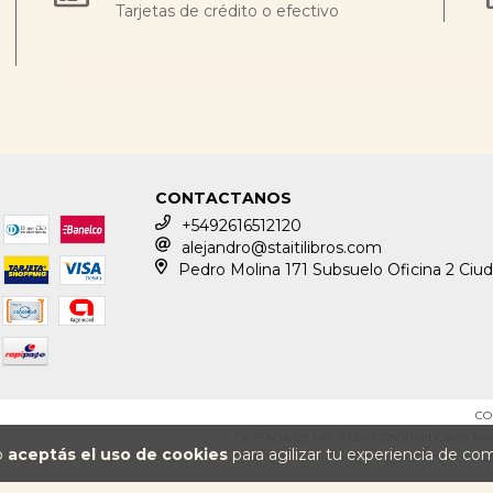
Tarjetas de crédito o efectivo
CONTACTANOS
+5492616512120
alejandro@staitilibros.com
Pedro Molina 171 Subsuelo Oficina 2 Ciu
CO
DEFENSA DE LAS Y LOS CONSUMIDORES. P
io
aceptás el uso de cookies
para agilizar tu experiencia de co