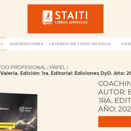
OS
SUSCRIPCIONES
LEYENDO DE TODO UN POCO...
CON
CICIO PROFESIONAL
PAPEL
/
/
leria. Edición: 1ra. Editorial: Ediciones DyD. Año: 2
COACHIN
AUTOR: B
1RA. EDI
AÑO: 202