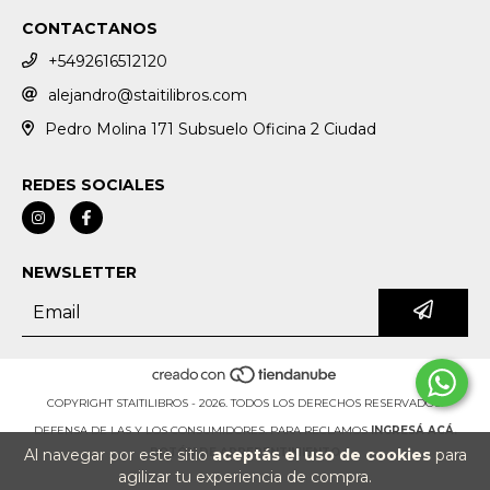
CONTACTANOS
+5492616512120
alejandro@staitilibros.com
Pedro Molina 171 Subsuelo Oficina 2 Ciudad
REDES SOCIALES
NEWSLETTER
COPYRIGHT STAITILIBROS - 2026. TODOS LOS DERECHOS RESERVADOS.
DEFENSA DE LAS Y LOS CONSUMIDORES. PARA RECLAMOS
INGRESÁ ACÁ.
Al navegar por este sitio
aceptás el uso de cookies
para
BOTÓN DE ARREPENTIMIENTO
agilizar tu experiencia de compra.