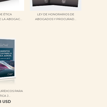
E ÉTICA
LEY DE HONORARIOS DE
 LA ABOGAC...
ABOGADOS Y PROCURAD...
URÍDICOS PARA
CA J...
8 USD