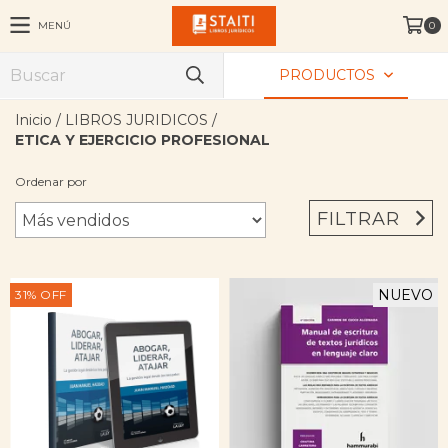
MENÚ
0
PRODUCTOS
Inicio
/
LIBROS JURIDICOS
/
ETICA Y EJERCICIO PROFESIONAL
Ordenar por
FILTRAR
NUEVO
31
%
OFF