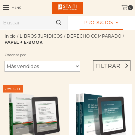
MENÚ
0
PRODUCTOS
Inicio
/
LIBROS JURIDICOS
/
DERECHO COMPARADO
/
PAPEL + E-BOOK
Ordenar por
FILTRAR
28
%
OFF